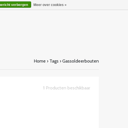
bericht verbergen
Meer over cookies »
Home
›
Tags
›
Gassoldeerbouten
1
Producten beschikbaar