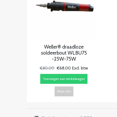
Weller® draadloze
soldeerbout WLBU75
-25W-75W
€80,00
€68,00 Excl. btw
Toevoegen aan winkelwagen
Meer info