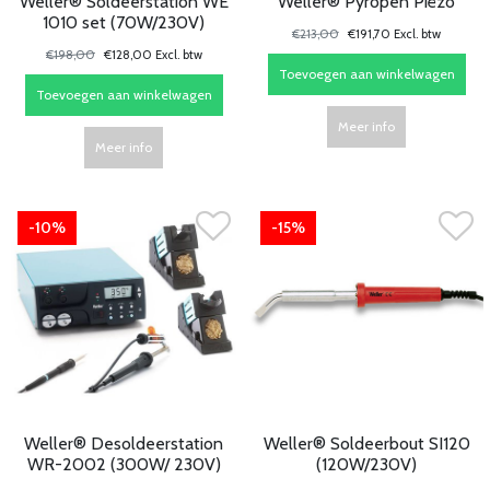
Weller® Soldeerstation WE
Weller® Pyropen Piëzo
1010 set (70W/230V)
€213,00
€191,70 Excl. btw
€198,00
€128,00 Excl. btw
Toevoegen aan winkelwagen
Toevoegen aan winkelwagen
Meer info
Meer info
-10%
-15%
Weller® Desoldeerstation
Weller® Soldeerbout SI120
WR-2002 (300W/ 230V)
(120W/230V)