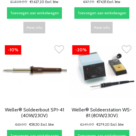
€1.808,00
€1.627,20 Excl. btw
€87,70
€74,55 Excl. btw
Toevoegen aan winkelwagen
Toevoegen aan winkelwagen
Meer info
Meer info
-10%
-20%
Weller® Soldeerbout SPI-41
Weller® Soldeerstation WS-
(40W/230V)
81 (80W/230V)
€65,00
€58,50 Excl. btw
€349,00
€279,20 Excl. btw
Toevoegen aan winkelwagen
Toevoegen aan winkelwagen