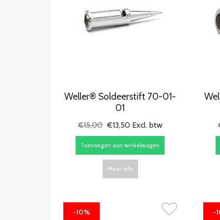
Weller® Soldeerstift 70-01-
Wel
01
€15,00
€13,50 Excl. btw
Toevoegen aan winkelwagen
Meer info
-10%
-