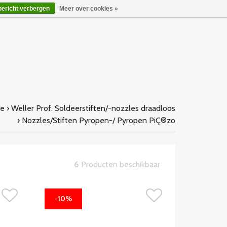
bericht verbergen
Meer over cookies »
e
›
Weller Prof. Soldeerstiften/-nozzles draadloos
›
Nozzles/Stiften Pyropen-/ Pyropen PiÇ®zo
6
Producten beschikbaar
-10%