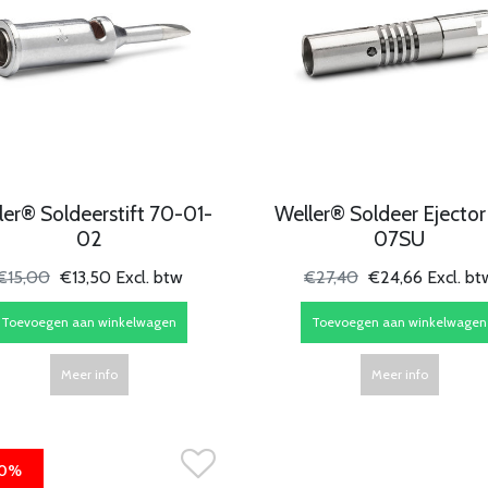
ler® Soldeerstift 70-01-
Weller® Soldeer Ejector
02
07SU
€15,00
€13,50 Excl. btw
€27,40
€24,66 Excl. bt
Toevoegen aan winkelwagen
Toevoegen aan winkelwagen
Meer info
Meer info
10%