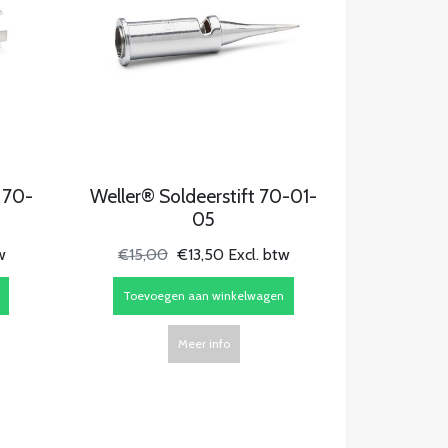
 70-
Weller® Soldeerstift 70-01-
05
w
€15,00
€13,50 Excl. btw
Toevoegen aan winkelwagen
Meer info