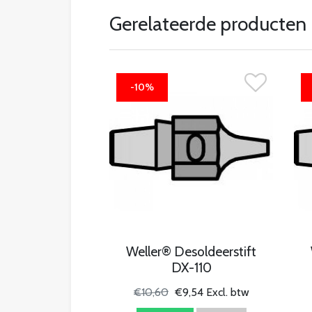
Gerelateerde producten
-10%
Weller® Desoldeerstift
DX-110
€10,60
€9,54 Excl. btw