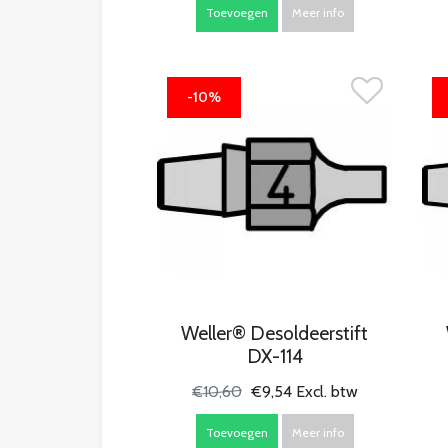
Toevoegen
Meer info
-10%
Weller® Desoldeerstift
DX-114
€10,60
€9,54 Excl. btw
Toevoegen
Meer info