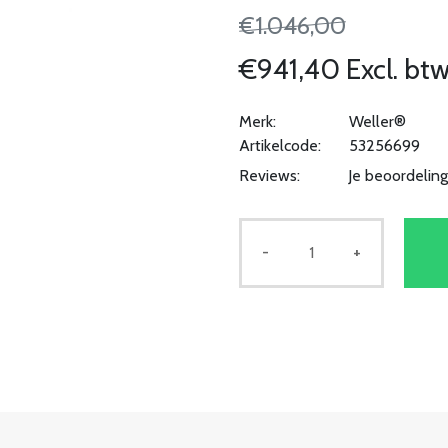
€1.046,00
€941,40 Excl. bt
Merk:
Weller®
Artikelcode:
53256699
Reviews:
Je beoordelin
-
+