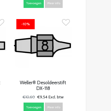
Toevoegen
Meer info
-10%
t
Weller® Desoldeerstift
DX-118
€10,60
€9,54 Excl. btw
Toevoegen
Meer info