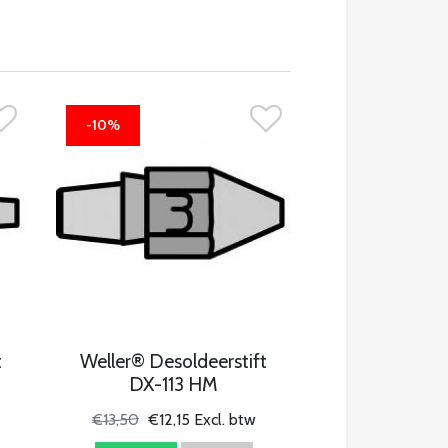
-10%
t
Weller® Desoldeerstift
DX-113 HM
€13,50
€12,15 Excl. btw