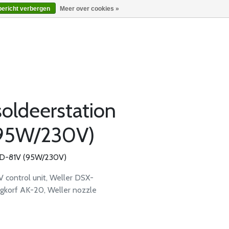
bericht verbergen
Meer over cookies »
oldeerstation
95W/230V)
DD-81V (95W/230V)
 control unit, Weller DSX-
egkorf AK-20, Weller nozzle