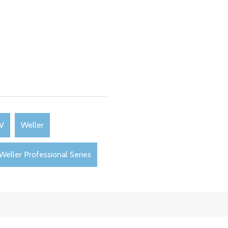
V
Weller
Weller Professional Series