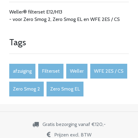
Weller® filterset E12/H13
- voor Zero Smog 2, Zero Smog EL en WFE 2ES / CS
Tags
afzuiging
Filterset
Weller
WFE 2ES / CS
Zero Smog 2
Zero Smog EL
Gratis bezorging vanaf €120,-
Prijzen excl. BTW