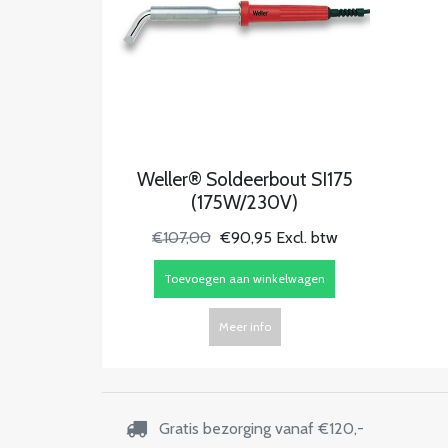
Weller® Soldeerbout SI175
(175W/230V)
€107,00
€90,95 Excl. btw
Toevoegen aan winkelwagen
Meer info
Gratis bezorging vanaf €120,-