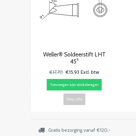
Weller® Soldeerstift LHT
45°
€17,70
€15,93 Excl. btw
Toevoegen aan winkelwagen
Meer info
Gratis bezorging vanaf €120,-