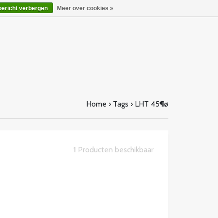
bericht verbergen
Meer over cookies »
Home
›
Tags
›
LHT 45¶ø
1
Producten beschikbaar