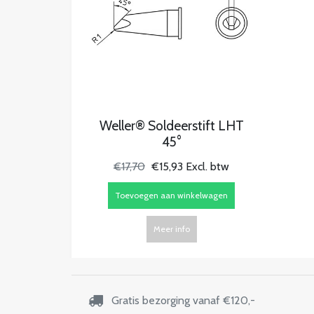
Weller® Soldeerstift LHT
45°
€17,70
€15,93 Excl. btw
Toevoegen aan winkelwagen
Meer info
Gratis bezorging vanaf €120,-