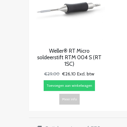
Weller® RT Micro
soldeerstift RTM 004 S (RT
1SC)
€29,00
€26,10 Excl. btw
Toevoegen aan winkelwagen
Meer info