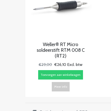
Weller® RT Micro
soldeerstift RTM 008 C
(RT2)
€29,00
€26,10 Excl. btw
Toevoegen aan winkelwagen
Meer info