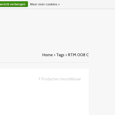
bericht verbergen
Meer over cookies »
Home
›
Tags
›
RTM 008 C
1
Producten beschikbaar