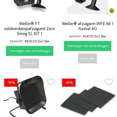
Weller® FT
Weller® afzuigarm WFE Kit 1
soldeerdampafzuigunit Zero
Funnel 60
Smog EL KIT 1
€275,00
€247,50 Excl. btw
€920,00
€828,00 Excl. btw
Toevoegen aan winkelwagen
Toevoegen aan winkelwagen
Meer info
Meer info
-15%
-15%