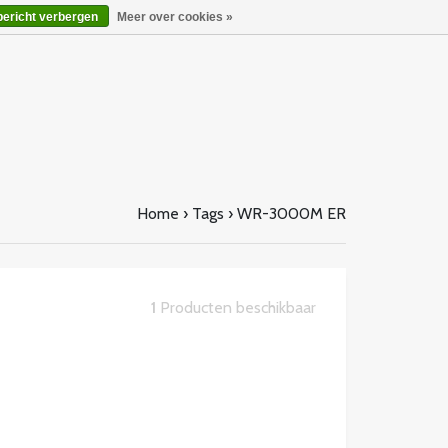
bericht verbergen
Meer over cookies »
Home
›
Tags
›
WR-3000M ER
1
Producten beschikbaar