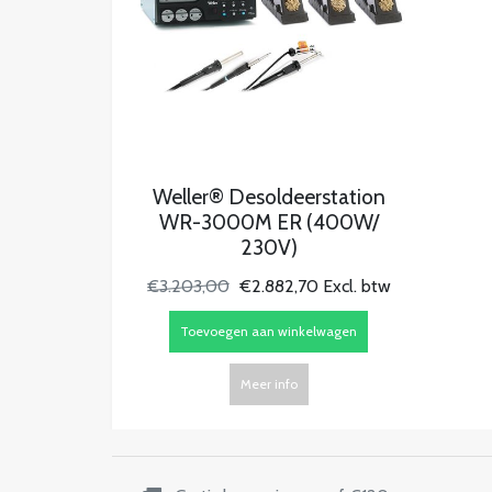
Weller® Desoldeerstation
WR-3000M ER (400W/
230V)
€3.203,00
€2.882,70 Excl. btw
Toevoegen aan winkelwagen
Meer info