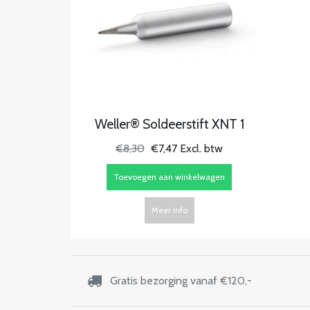
Weller® Soldeerstift XNT 1
€8,30
€7,47 Excl. btw
Toevoegen aan winkelwagen
Meer info
Gratis bezorging vanaf €120,-