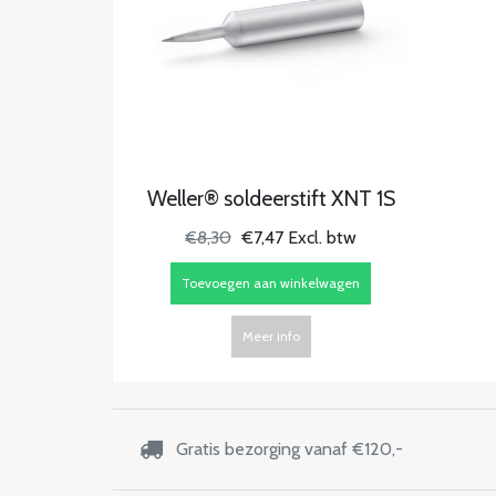
Weller® soldeerstift XNT 1S
€8,30
€7,47 Excl. btw
Toevoegen aan winkelwagen
Meer info
Gratis bezorging vanaf €120,-