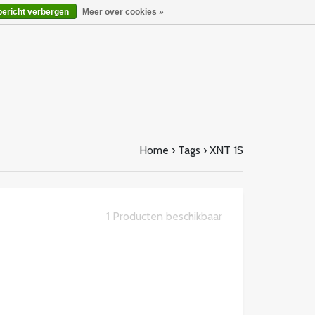
bericht verbergen
Meer over cookies »
Home
›
Tags
›
XNT 1S
1
Producten beschikbaar