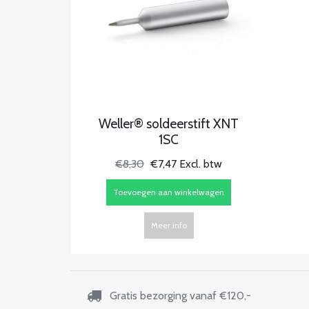
Weller® soldeerstift XNT
1SC
€8,30
€7,47 Excl. btw
Toevoegen aan winkelwagen
Meer info
Gratis bezorging vanaf €120,-