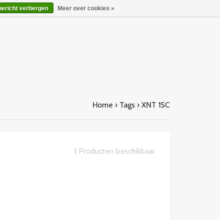
bericht verbergen
Meer over cookies »
Home
›
Tags
›
XNT 1SC
1
Producten beschikbaar