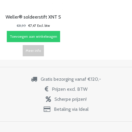
Weller® soldeerstift XNT S
€8,30
€7,47 Excl. btw
Toevoegen aan winkelwagen
Meer info
Gratis bezorging vanaf €120,-
Prijzen excl. BTW
Scherpe prijzen!
Betaling via Ideal