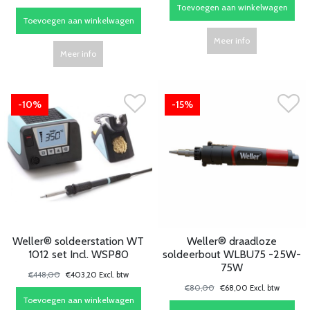
Toevoegen aan winkelwagen
Toevoegen aan winkelwagen
Meer info
Meer info
-10%
-15%
Weller® soldeerstation WT
Weller® draadloze
1012 set Incl. WSP80
soldeerbout WLBU75 -25W-
75W
€448,00
€403,20 Excl. btw
€80,00
€68,00 Excl. btw
Toevoegen aan winkelwagen