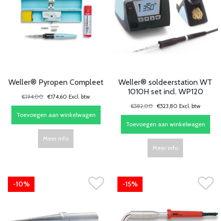
Weller® Pyropen Compleet
Weller® soldeerstation WT
1010H set incl. WP120
€194,00
€174,60 Excl. btw
€582,00
€523,80 Excl. btw
Toevoegen aan winkelwagen
Toevoegen aan winkelwagen
Meer info
Meer info
-10%
-15%