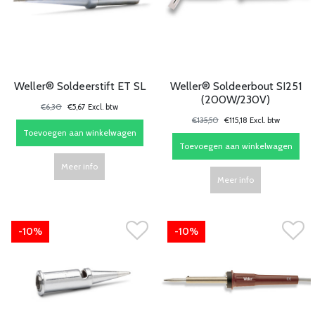
Weller® Soldeerstift ET SL
Weller® Soldeerbout SI251
(200W/230V)
€6,30
€5,67 Excl. btw
€135,50
€115,18 Excl. btw
Toevoegen aan winkelwagen
Toevoegen aan winkelwagen
Meer info
Meer info
-10%
-10%