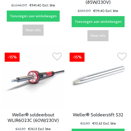
(85W/230V)
€1.046,00
€941,40 Excl. btw
€199,00
€119,40 Excl. btw
Toevoegen aan winkelwagen
Toevoegen aan winkelwagen
Meer info
Meer info
-15%
-15%
Weller® soldeerbout
Weller® Soldeerstift S32
WLIR6023C (60W/230V)
€12,50
€10,63 Excl. btw
€42,50
€36,13 Excl. btw