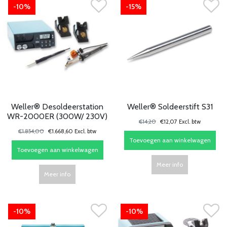
-10%
-15%
Weller® Desoldeerstation
Weller® Soldeerstift S31
WR-2000ER (300W/ 230V)
€14,20
€12,07 Excl. btw
€1.854,00
€1.668,60 Excl. btw
Toevoegen aan winkelwagen
Toevoegen aan winkelwagen
Meer info
Meer info
-10%
-10%