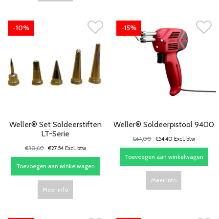
-10%
-15%
Weller® Set Soldeerstiften
Weller® Soldeerpistool 9400
LT-Serie
€64,00
€54,40 Excl. btw
€30,60
€27,54 Excl. btw
Toevoegen aan winkelwagen
Toevoegen aan winkelwagen
Meer info
Meer info