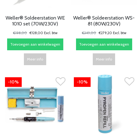
Weller® Soldeerstation WE
Weller® Soldeerstation WS-
1010 set (70W/230V)
81 (80W/230V)
€198,00
€128,00 Excl. btw
€349,00
€279,20 Excl. btw
Toevoegen aan winkelwagen
Toevoegen aan winkelwagen
Meer info
Meer info
-10%
-10%