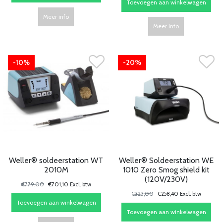
Toevoegen aan winkelwagen
Meer info
Meer info
-10%
-20%
Weller® soldeerstation WT
Weller® Soldeerstation WE
2010M
1010 Zero Smog shield kit
(120V/230V)
€779,00
€701,10 Excl. btw
€323,00
€258,40 Excl. btw
Toevoegen aan winkelwagen
Toevoegen aan winkelwagen