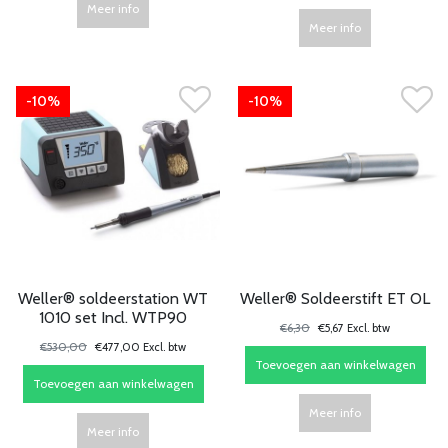
Meer info
Meer info
-10%
-10%
Weller® soldeerstation WT
Weller® Soldeerstift ET OL
1010 set Incl. WTP90
€6,30
€5,67 Excl. btw
€530,00
€477,00 Excl. btw
Toevoegen aan winkelwagen
Toevoegen aan winkelwagen
Meer info
Meer info