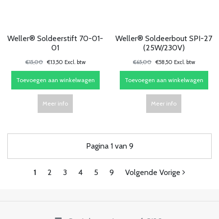
Weller® Soldeerstift 70-01-
Weller® Soldeerbout SPI-27
01
(25W/230V)
€15,00
€13,50 Excl. btw
€65,00
€58,50 Excl. btw
Toevoegen aan winkelwagen
Toevoegen aan winkelwagen
Meer info
Meer info
Pagina 1 van 9
1
2
3
4
5
9
Volgende Vorige