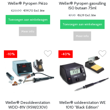
Weller® Pyropen Piëzo
Weller® Pyropen gasvulling
ISO butaan 75ml
€213,00
€191,70 Excl. btw
€7,10
€6,39 Excl. btw
Toevoegen aan winkelwagen
Toevoegen aan winkelwagen
Meer info
Meer info
-10%
-40%
Weller® Desoldeerstation
Weller® soldeerstation WE
WDD-81V (95W/230V)
1010 "Black Edition"